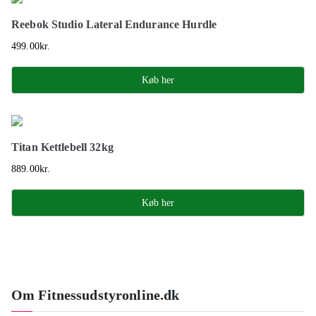
Reebok Studio Lateral Endurance Hurdle
499.00
kr.
Køb her
Titan Kettlebell 32kg
889.00
kr.
Køb her
Om Fitnessudstyronline.dk