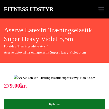
FITNESS UDSTYR
Bare endnu et fitness websted
Aserve Latexfri Træningselastik
Super Heavy Violet 5,5m
Forside
Træningsudstyr A-Z
Aserve Latexfri Træningselastik Super Heavy Violet 5,5m
279.00
kr.
Køb her