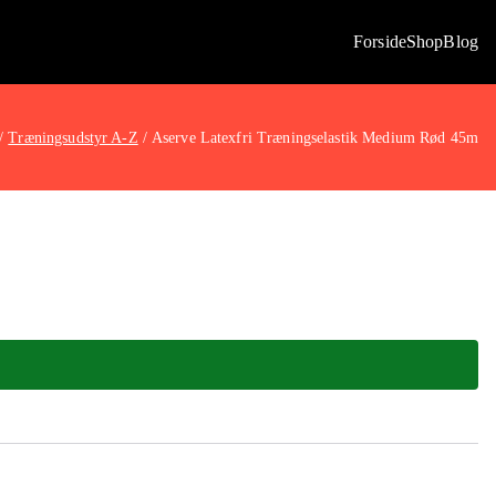
Forside
Shop
Blog
Træningsudstyr A-Z
Aserve Latexfri Træningselastik Medium Rød 45m