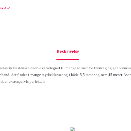
yr A-Z
Beskrivelse
selastik fra danske Aserve er velegnet til mange former for træning og genoptræni
r band, der findes i mange styrkeklasser og i både 5,5 meter og som 45 meter. Aser
ik er eksempelvis perfekt, h