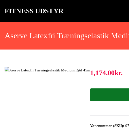
FITNESS UDSTYR
Bare endnu et fitness websted
Aserve Latexfri Træningselastik Me
1,174.00
kr.
Varenummer (SKU):
0