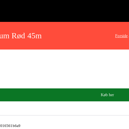
dium Rød 45m
Forside
Køb her
7016561b6a9