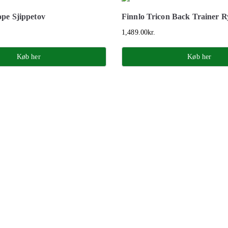
pe Sjippetov
Finnlo Tricon Back Trainer 
1,489.00
kr.
Køb her
Køb her