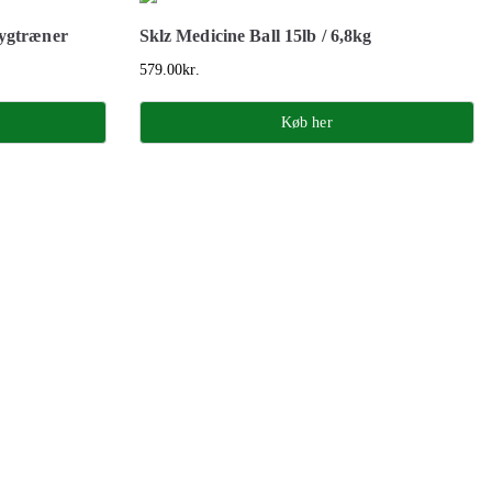
Rygtræner
Sklz Medicine Ball 15lb / 6,8kg
579.00
kr.
Køb her