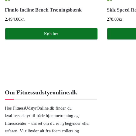
Finnlo Incline Bench Træningsbænk
Sklz Speed Ro
2,494.00
kr.
278.00
kr.
Køb her
Om Fitnessudstyronline.dk
Hos FitnessUdstyrOnline.dk finder du
kvalitetsudstyr til både hjemmetræning og
fitnesscenter – uanset om du er nybegynder eller
erfaren. Vi tilbyder alt fra foam rollers og