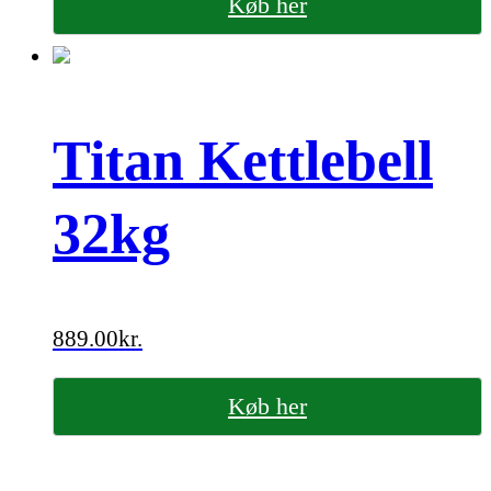
Køb her
Titan Kettlebell
32kg
889.00
kr.
Køb her