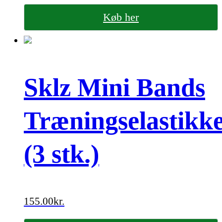
Køb her
Sklz Mini Bands
Træningselastikk
(3 stk.)
155.00
kr.