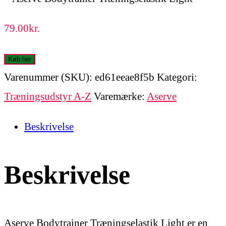
79.00
kr.
Køb her
Varenummer (SKU):
ed61eeae8f5b
Kategori:
Træningsudstyr A-Z
Varemærke:
Aserve
Beskrivelse
Beskrivelse
Aserve Bodytrainer Træningselastik Light er en