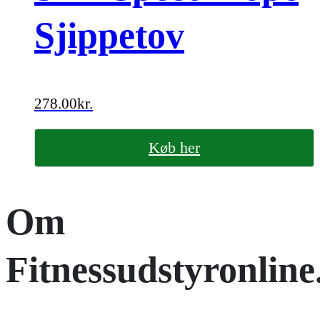
Sjippetov
278.00
kr.
Køb her
Om
Fitnessudstyronline