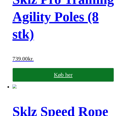
Agility Poles (8
stk)
739.00
kr.
Køb her
Sklz Speed Rope