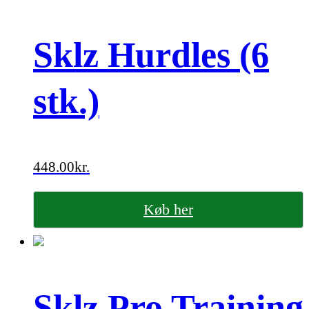
Sklz Hurdles (6
stk.)
448.00
kr.
Køb her
Sklz Pro Training