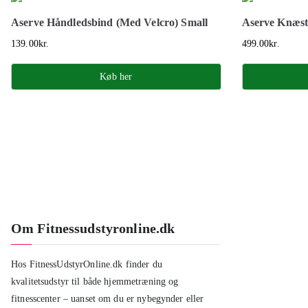
Aserve Håndledsbind (Med Velcro) Small
Aserve Knæst
139.00
kr.
499.00
kr.
Køb her
Om Fitnessudstyronline.dk
Hos FitnessUdstyrOnline.dk finder du
kvalitetsudstyr til både hjemmetræning og
fitnesscenter – uanset om du er nybegynder eller