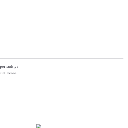
sportsudstyr
vitet.Denne