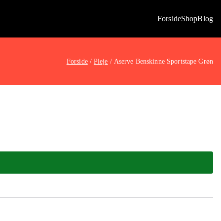
Forside
Shop
Blog
Forside
Pleje
Aserve Benskinne Sportstape Grøn