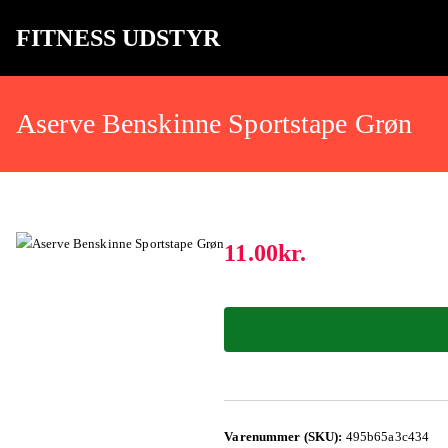
FITNESS UDSTYR
Bare endnu et fitness websted
Aserve Benskinne Sportstape Grøn
11.00
kr.
Varenummer (SKU):
495b65a3c434