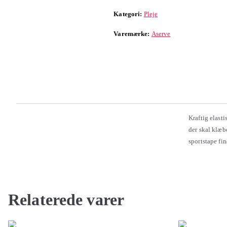
Kategori:
Pleje
Varemærke:
Aserve
Kraftig elasti
der skal klæb
sportstape find
Relaterede varer