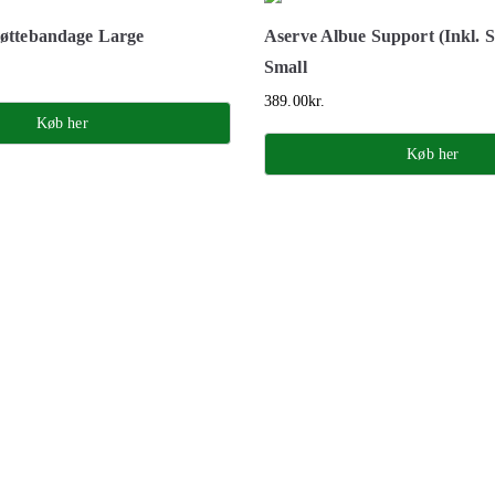
øttebandage Large
Aserve Albue Support (Inkl. S
Small
389.00
kr.
Køb her
Køb her