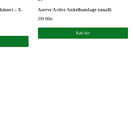
kinne) – X-
Aserve Active Ankelbandage (small)
299.00
kr.
Køb her