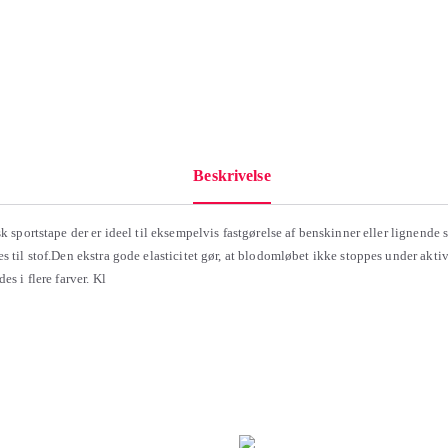
Beskrivelse
sk sportstape der er ideel til eksempelvis fastgørelse af benskinner eller lignende 
es til stof.Den ekstra gode elasticitet gør, at blodomløbet ikke stoppes under akti
es i flere farver. Kl