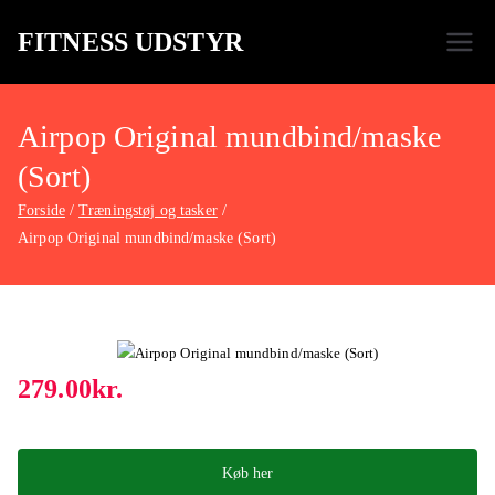
FITNESS UDSTYR
Bare endnu et fitness websted
Airpop Original mundbind/maske
(Sort)
Forside
Træningstøj og tasker
Airpop Original mundbind/maske (Sort)
279.00
kr.
Køb her