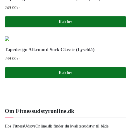
249.00
kr.
Køb her
Tapedesign All-round Sock Classic (Lyseblå)
249.00
kr.
Køb her
Om Fitnessudstyronline.dk
Hos FitnessUdstyrOnline.dk finder du kvalitetsudstyr til både