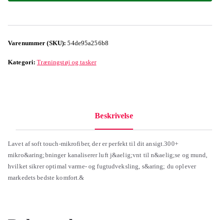
Varenummer (SKU):
54de95a256b8
Kategori:
Træningstøj og tasker
Beskrivelse
Lavet af soft touch-mikrofiber, der er perfekt til dit ansigt.300+
mikro&aring;bninger kanaliserer luft j&aelig;vnt til n&aelig;se og mund,
hvilket sikrer optimal varme- og fugtudveksling, s&aring; du oplever
markedets bedste komfort.&