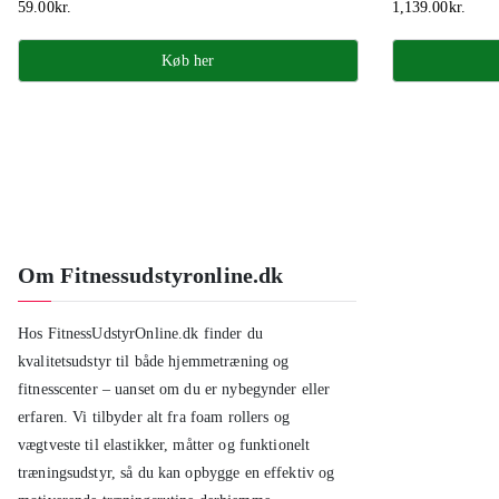
59.00
kr.
1,139.00
kr.
Køb her
Om Fitnessudstyronline.dk
Hos FitnessUdstyrOnline.dk finder du
kvalitetsudstyr til både hjemmetræning og
fitnesscenter – uanset om du er nybegynder eller
erfaren. Vi tilbyder alt fra foam rollers og
vægtveste til elastikker, måtter og funktionelt
træningsudstyr, så du kan opbygge en effektiv og