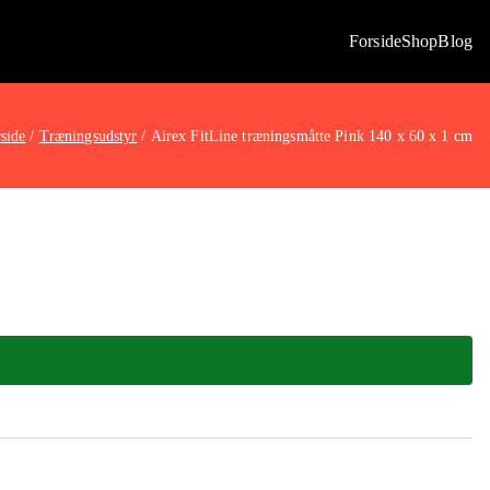
Forside
Shop
Blog
side
Træningsudstyr
Airex FitLine træningsmåtte Pink 140 x 60 x 1 cm