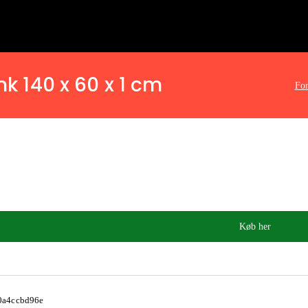
k 140 x 60 x 1 cm
For
Køb her
0a4ccbd96e