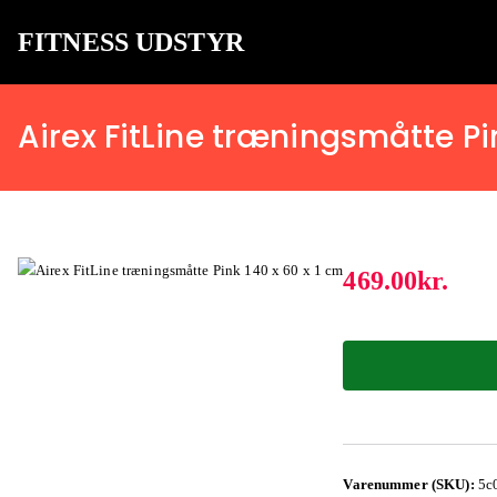
FITNESS UDSTYR
Bare endnu et fitness websted
Airex FitLine træningsmåtte Pin
469.00
kr.
Varenummer (SKU):
5c