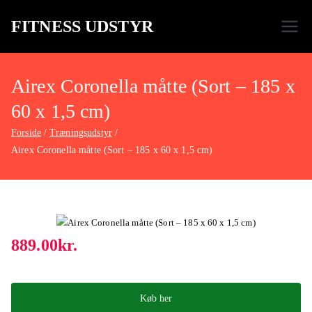
FITNESS UDSTYR
Bare endnu et fitness websted
Airex Coronella måtte (Sort – 185 x
60 x 1,5 cm)
Forside
Træningsudstyr
Airex Coronella måtte (Sort – 185 x 60 x 1,5 cm)
889.00
kr.
Køb her