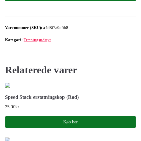
Varenummer (SKU):
a4d8f7a0e5b8
Kategori:
Træningsudstyr
Relaterede varer
Speed Stack erstatningskop (Rød)
25.00
kr.
Køb her