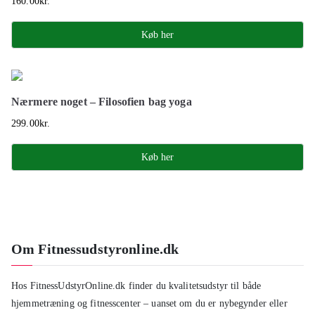
160.00
kr.
Køb her
Nærmere noget – Filosofien bag yoga
299.00
kr.
Køb her
Om Fitnessudstyronline.dk
Hos FitnessUdstyrOnline.dk finder du kvalitetsudstyr til både
hjemmetræning og fitnesscenter – uanset om du er nybegynder eller