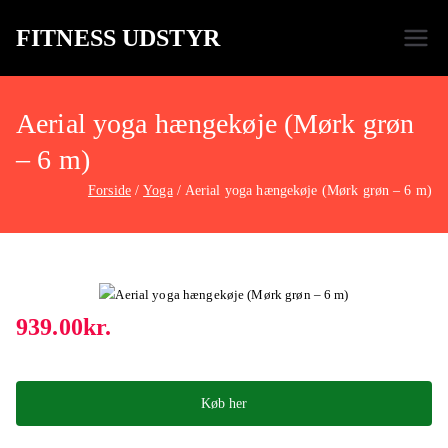
FITNESS UDSTYR
Bare endnu et fitness websted
Aerial yoga hængekøje (Mørk grøn
– 6 m)
Forside
Yoga
Aerial yoga hængekøje (Mørk grøn – 6 m)
939.00
kr.
Køb her