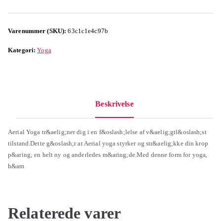
Varenummer (SKU):
63c1c1e4c97b
Kategori:
Yoga
Beskrivelse
Aerial Yoga tr&aelig;ner dig i en f&oslash;lelse af v&aelig;gtl&oslash;st
tilstand.Dette g&oslash;r at Aerial yoga styrker og str&aelig;kke din krop
p&aring; en helt ny og anderledes m&aring;de.Med denne form for yoga,
h&am
Relaterede varer