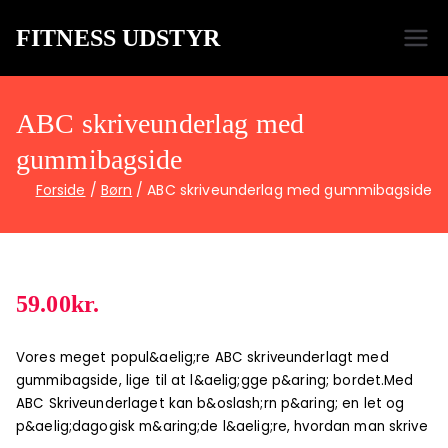
FITNESS UDSTYR
Bare endnu et fitness websted
ABC skriveunderlag med
gummibagside
Forside
Børn
ABC skriveunderlag med gummibagside
59.00
kr.
Vores meget popul&aelig;re ABC skriveunderlagt med
gummibagside, lige til at l&aelig;gge p&aring; bordet.Med
ABC Skriveunderlaget kan b&oslash;rn p&aring; en let og
p&aelig;dagogisk m&aring;de l&aelig;re, hvordan man skrive