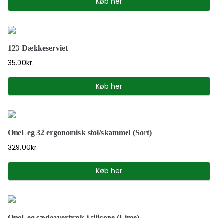
Køb her
123 Dækkeserviet
35.00
kr.
Køb her
OneLeg 32 ergonomisk stol/skammel (Sort)
329.00
kr.
Køb her
OneLeg sædeovertræk i silicone (Lime)